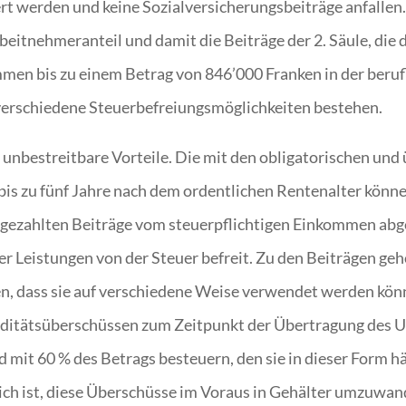
ert werden und keine Sozialversicherungsbeiträge anfalle
eitnehmeranteil und damit die Beiträge der 2. Säule, die d
mmen bis zu einem Betrag von 846’000 Franken in der beru
verschiedene Steuerbefreiungsmöglichkeiten bestehen.
t unbestreitbare Vorteile. Die mit den obligatorischen un
is zu fünf Jahre nach dem ordentlichen Rentenalter könn
e gezahlten Beiträge vom steuerpflichtigen Einkommen ab
 der Leistungen von der Steuer befreit. Zu den Beiträgen g
en, dass sie auf verschiedene Weise verwendet werden könn
uiditätsüberschüssen zum Zeitpunkt der Übertragung des
mit 60 % des Betrags besteuern, den sie in dieser Form 
ich ist, diese Überschüsse im Voraus in Gehälter umzuwan