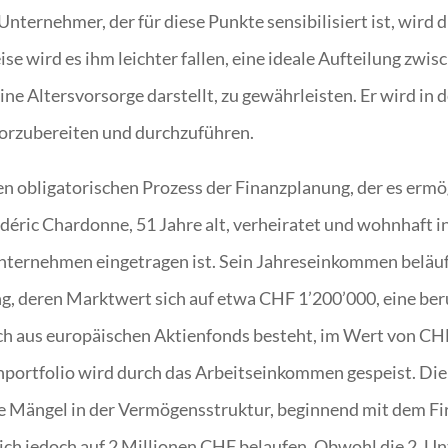
Unternehmer, der für diese Punkte sensibilisiert ist, wird d
ise wird es ihm leichter fallen, eine ideale Aufteilung zwi
ne Altersvorsorge darstellt, zu gewährleisten. Er wird in de
orzubereiten und durchzuführen.
obligatorischen Prozess der Finanzplanung, der es ermögl
déric Chardonne, 51 Jahre alt, verheiratet und wohnhaft in
nternehmen eingetragen ist. Sein Jahreseinkommen beläuf
, deren Marktwert sich auf etwa CHF 1’200’000, eine ber
ich aus europäischen Aktienfonds besteht, im Wert von CH
nportfolio wird durch das Arbeitseinkommen gespeist. Di
e Mängel in der Vermögensstruktur, beginnend mit dem 
sich jedoch auf 2 Millionen CHF belaufen. Obwohl die 2. 