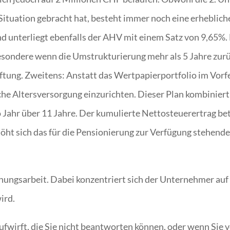
 Situation gebracht hat, besteht immer noch eine erheblic
nd unterliegt ebenfalls der AHV mit einem Satz von 9,65%
besondere wenn die Umstrukturierung mehr als 5 Jahre zur
aftung. Zweitens: Anstatt das Wertpapierportfolio im Vorf
zliche Altersversorgung einzurichten. Dieser Plan kombinie
 Jahr über 11 Jahre. Der kumulierte Nettosteuerertrag bet
t sich das für die Pensionierung zur Verfügung stehende 
lanungsarbeit. Dabei konzentriert sich der Unternehmer auf
ird.
fwirft, die Sie nicht beantworten können, oder wenn Sie 