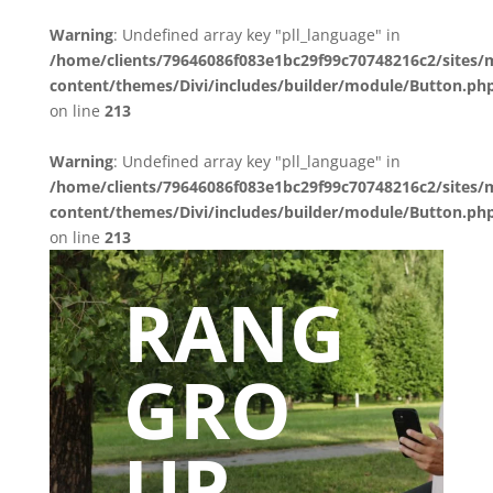
Warning
: Undefined array key "pll_language" in
/home/clients/79646086f083e1bc29f99c70748216c2/sites/
content/themes/Divi/includes/builder/module/Button.ph
on line
213
Warning
: Undefined array key "pll_language" in
/home/clients/79646086f083e1bc29f99c70748216c2/sites/
content/themes/Divi/includes/builder/module/Button.ph
on line
213
RANG
GRO
UP