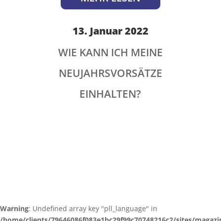
13. Januar 2022
WIE KANN ICH MEINE
NEUJAHRSVORSÄTZE
EINHALTEN?
Warning
: Undefined array key "pll_language" in
/home/clients/79646086f083e1bc29f99c70748216c2/sites/magazi