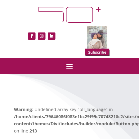
Warning
: Undefined array key "pll_language" in
/home/clients/79646086f083e1bc29f99c70748216c2/sites/
content/themes/Divi/includes/builder/module/Button.ph
on line
213