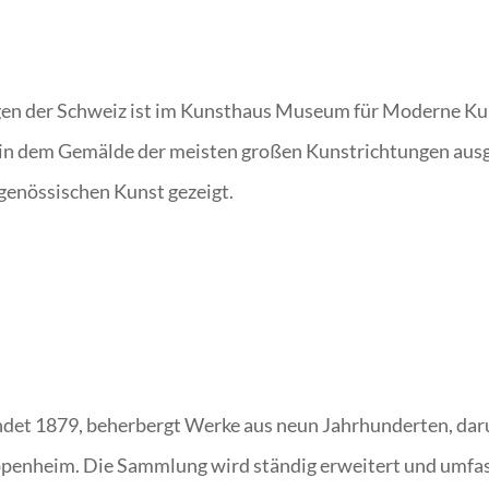
n der Schweiz ist im Kunsthaus Museum für Moderne Kuns
n dem Gemälde der meisten großen Kunstrichtungen ausgest
genössischen Kunst gezeigt.
det 1879, beherbergt Werke aus neun Jahrhunderten, daru
ppenheim. Die Sammlung wird ständig erweitert und umfas