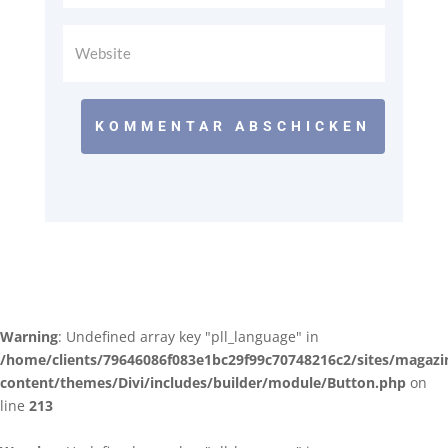
KOMMENTAR ABSCHICKEN
Warning
: Undefined array key "pll_language" in
/home/clients/79646086f083e1bc29f99c70748216c2/sites/magazi
content/themes/Divi/includes/builder/module/Button.php
on
line
213