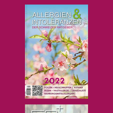
....
....