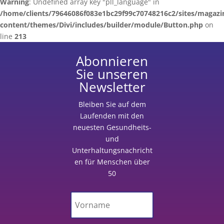
Warning
: Undefined array key "pll_language" in
/home/clients/79646086f083e1bc29f99c70748216c2/sites/magazi
content/themes/Divi/includes/builder/module/Button.php
on
line
213
Abonnieren
Sie unseren
Newsletter
Bleiben Sie auf dem
Laufenden
mit
den
neuesten Gesundheits-
und
Unterhaltungsnachricht
en für Menschen über
50