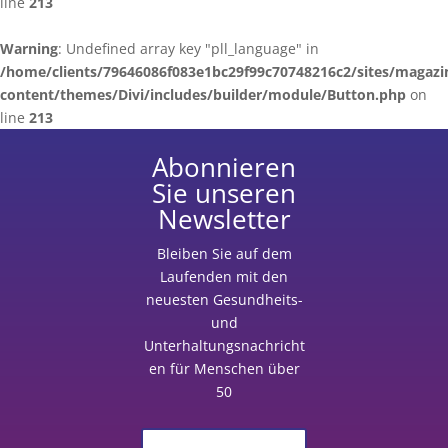
line
213
Warning
: Undefined array key "pll_language" in
/home/clients/79646086f083e1bc29f99c70748216c2/sites/magazi
content/themes/Divi/includes/builder/module/Button.php
on
line
213
Abonnieren
Sie unseren
Newsletter
Bleiben Sie auf dem
Laufenden
mit
den
neuesten Gesundheits-
und
Unterhaltungsnachricht
en für Menschen über
50