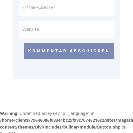
KOMMENTAR ABSCHICKEN
Warning
: Undefined array key "pll_language" in
/home/clients/79646086f083e1bc29f99c70748216c2/sites/magazi
content/themes/Divi/includes/builder/module/Button.php
on