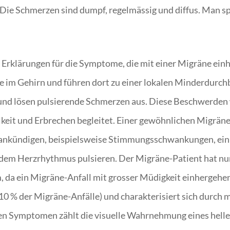
 Die Schmerzen sind dumpf, regelmässig und diffus. Man s
en Erklärungen für die Symptome, die mit einer Migräne ein
 im Gehirn und führen dort zu einer lokalen Minderdurchb
 und lösen pulsierende Schmerzen aus. Diese Beschwerden 
keit und Erbrechen begleitet. Einer gewöhnlichen Migrä
 ankündigen, beispielsweise Stimmungsschwankungen, ein
 dem Herzrhythmus pulsieren. Der Migräne-Patient hat nur
 da ein Migräne-Anfall mit grosser Müdigkeit einhergehen
 (10 % der Migräne-Anfälle) und charakterisiert sich dur
esen Symptomen zählt die visuelle Wahrnehmung eines helle