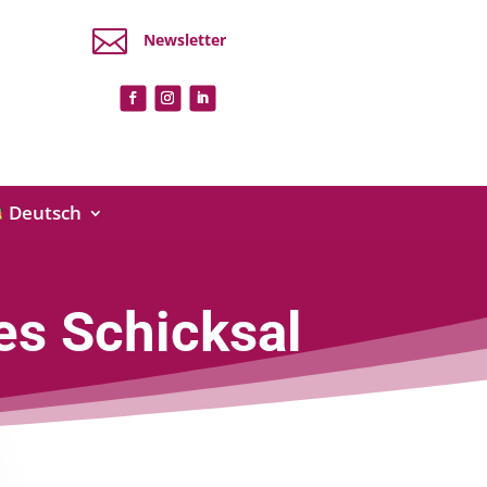

Newsletter
Deutsch
es Schicksal