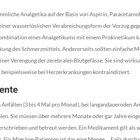
mliche Analgetika auf der Basis von Aspirin, Paracetamol
e einer wasserlöslichen Verabreichungsform der Vorzug ge
Kombination eines Analgetikums mit einem Prokinetikum kan
kung des Schmerzmittels. Andererseits sollten einfache 
iner Verengung der zerebralen Blutgefässe. Sie sind wirks
 beispielsweise bei Herzerkrankungen kontraindiziert.
ente
Anfällen (3 bis 4 Mal pro Monat), bei langandauernden A
hlen. Sie müssen über mehrere Monate oder gar Jahre ei
schrieben und betreut werden. Ein Medikament gilt als w
t. Für Migräne-Patienten ist das eine Menge … Falls dur