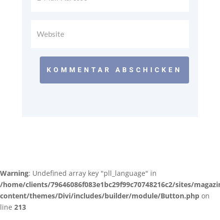
KOMMENTAR ABSCHICKEN
Warning
: Undefined array key "pll_language" in
/home/clients/79646086f083e1bc29f99c70748216c2/sites/magazi
content/themes/Divi/includes/builder/module/Button.php
on
line
213