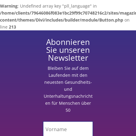
Warning
: Undefined array key "pll_language" in
/home/clients/79646086f083e1bc29f99c70748216c2/sites/magazi
content/themes/Divi/includes/builder/module/Button.php
on
line
213
Abonnieren
Sie unseren
Newsletter
Bleiben Sie auf dem
Laufenden
mit
den
neuesten Gesundheits-
und
Unterhaltungsnachricht
en für Menschen über
50