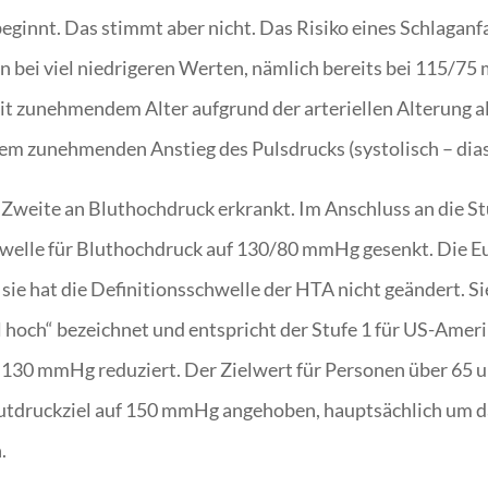
ginnt. Das stimmt aber nicht. Das Risiko eines Schlaganf
n bei viel niedrigeren Werten, nämlich bereits bei 115/75
mit zunehmendem Alter aufgrund der arteriellen Alterung a
inem zunehmenden Anstieg des Pulsdrucks (systolisch – dia
er Zweite an Bluthochdruck erkrankt. Im Anschluss an die 
welle für Bluthochdruck auf 130/80 mmHg gesenkt. Die Eu
 sie hat die Definitionsschwelle der HTA nicht geändert. S
och“ bezeichnet und entspricht der Stufe 1 für US-Ameri
is 130 mmHg reduziert. Der Zielwert für Personen über 6
utdruckziel auf 150 mmHg angehoben, hauptsächlich um das
.