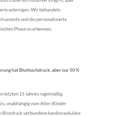
s früher ein invasiver Eingriff, aber
terie anbringen. Wir behandeln
trumente und die personalisierte
nischen Phase zu erkennen.
erung hat Bluthochdruck, aber nur 50 %
en letzten 15 Jahren regelmäßig
xis, unabhängig vom Alter (Kinder
dem Blutdruck verbundene kardiovaskuläre