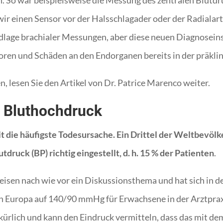
 So war beispielsweise die Messung des zentralen Blutdruck
r einen Sensor vor der Halsschlagader oder der Radialar
lage brachialer Messungen, aber diese neuen Diagnoseins
toren und Schäden an den Endorganen bereits in der präkli
 lesen Sie den Artikel von Dr. Patrice Marenco weiter.
n Bluthochdruck
t die häufigste Todesursache. Ein Drittel der Weltbevölk
utdruck (BP) richtig eingestellt, d. h. 15 % der Patienten
.
eisen nach wie vor ein Diskussionsthema und hat sich in d
 in Europa auf 140/90 mmHg für Erwachsene in der Arztpra
kürlich und kann den Eindruck vermitteln, dass das mit 