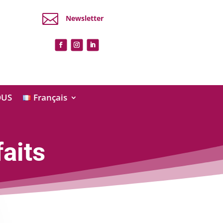

Newsletter
OUS
Français
faits