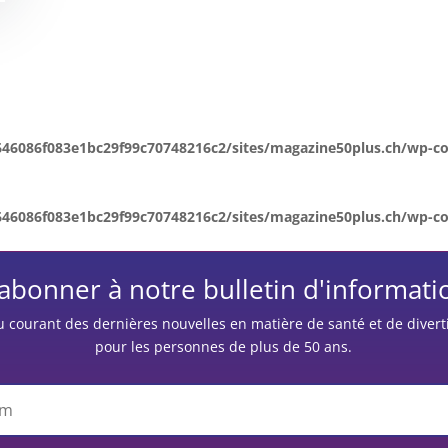
646086f083e1bc29f99c70748216c2/sites/magazine50plus.ch/wp-co
646086f083e1bc29f99c70748216c2/sites/magazine50plus.ch/wp-co
'abonner à notre bulletin d'informati
u courant des dernières nouvelles en matière de santé et de diver
pour les personnes de plus de 50 ans.