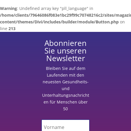
Warning
: Undefined array key "pll_language" in
/home/clients/79646086f083e1bc29f99c70748216c2/sites/magazi
content/themes/Divi/includes/builder/module/Button.php
on
line
213
Abonnieren
Sie unseren
Newsletter
Bleiben Sie auf dem
Laufenden
mit
den
neuesten Gesundheits-
und
Unterhaltungsnachricht
en für Menschen über
50