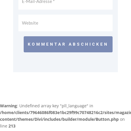
KOMMENTAR ABSCHICKEN
Warning
: Undefined array key "pll_language" in
/home/clients/79646086f083e1bc29f99c70748216c2/sites/magazi
content/themes/Divi/includes/builder/module/Button.php
on
line
213