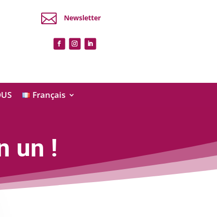

Newsletter
OUS
Français
n un !