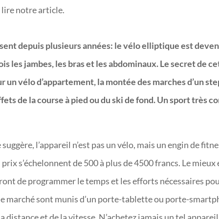
lire notre article.
ssent depuis plusieurs années: le vélo elliptique est deven
is les jambes, les bras et les abdominaux. Le secret de ce
r un vélo d’appartement, la montée des marches d’un step
fets de la course à pied ou du ski de fond. Un sport très co
suggère, l’appareil n’est pas un vélo, mais un engin de fitn
s prix s’échelonnent de 500 à plus de 4500 francs. Le mieux
ont de programmer le temps et les efforts nécessaires pou
 le marché sont munis d’un porte-tablette ou porte-smartp
a distance et de la vitesse. N’achetez jamais un tel appareil