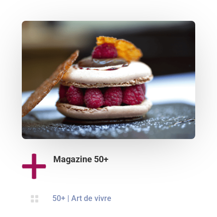
Magazine 50+

50+
|
Art de vivre