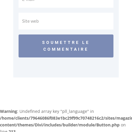
SOUMETTRE LE
COMMENTAIRE
Warning
: Undefined array key "pll_language" in
/home/clients/79646086f083e1bc29f99c70748216c2/sites/magazi
content/themes/Divi/includes/builder/module/Button.php
on
line
213