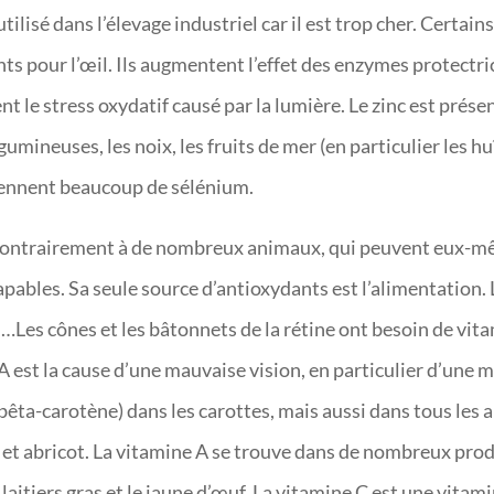
ilisé dans l’élevage industriel car il est trop cher. Certai
s pour l’œil. Ils augmentent l’effet des enzymes protectri
nt le stress oxydatif causé par la lumière. Le zinc est pré
égumineuses, les noix, les fruits de mer (en particulier les hu
ntiennent beaucoup de sélénium.
Contrairement à de nombreux animaux, qui peuvent eux-mê
apables. Sa seule source d’antioxydants est l’alimentation
 …Les cônes et les bâtonnets de la rétine ont besoin de vi
A est la cause d’une mauvaise vision, en particulier d’une 
bêta-carotène) dans les carottes, mais aussi dans tous les 
 et abricot. La vitamine A se trouve dans de nombreux produ
s laitiers gras et le jaune d’œuf. La vitamine C est une vita