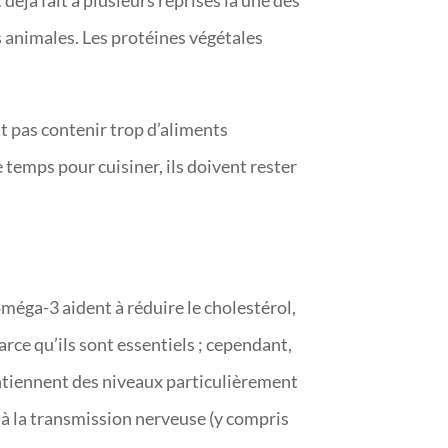
déjà fait à plusieurs reprises la une des
s animales. Les protéines végétales
it pas contenir trop d’aliments
e temps pour cuisiner, ils doivent rester
éga-3 aident à réduire le cholestérol,
arce qu’ils sont essentiels ; cependant,
ontiennent des niveaux particulièrement
 à la transmission nerveuse (y compris