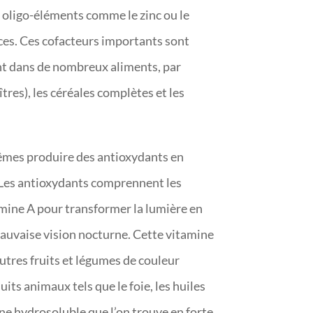
ns oligo-éléments comme le zinc ou le
ces. Ces cofacteurs importants sont
sent dans de nombreux aliments, par
îtres), les céréales complètes et les
mes produire des antioxydants en
. Les antioxydants comprennent les
tamine A pour transformer la lumière en
mauvaise vision nocturne. Cette vitamine
autres fruits et légumes de couleur
its animaux tels que le foie, les huiles
mine hydrosoluble que l’on trouve en forte