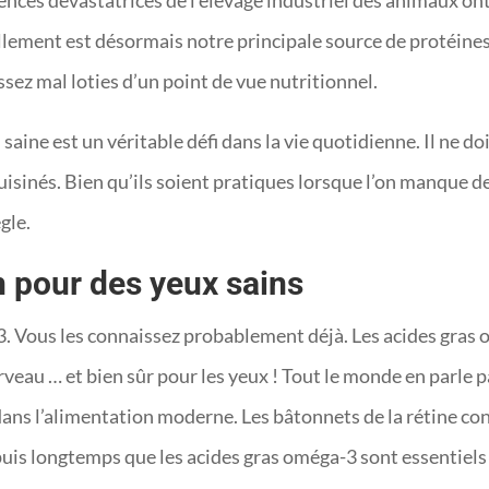
ences dévastatrices de l’élevage industriel des animaux ont 
ellement est désormais notre principale source de protéine
ssez mal loties d’un point de vue nutritionnel.
aine est un véritable défi dans la vie quotidienne. Il ne do
cuisinés. Bien qu’ils soient pratiques lorsque l’on manque d
gle.
 pour des yeux sains
Vous les connaissez probablement déjà. Les acides gras om
rveau … et bien sûr pour les yeux ! Tout le monde en parle p
 dans l’alimentation moderne. Les bâtonnets de la rétine c
puis longtemps que les acides gras oméga-3 sont essentiels