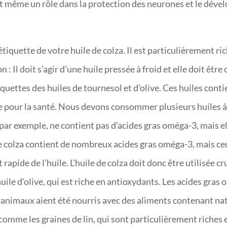
ent même un rôle dans la protection des neurones et le déve
étiquette de votre huile de colza. Il est particulièrement ri
: Il doit s’agir d’une huile pressée à froid et elle doit être 
quettes des huiles de tournesol et d’olive. Ces huiles cont
aite pour la santé. Nous devons consommer plusieurs huiles 
, par exemple, ne contient pas d’acides gras oméga-3, mais e
de colza contient de nombreux acides gras oméga-3, mais ceu
rapide de l’huile. L’huile de colza doit donc être utilisée 
uile d’olive, qui est riche en antioxydants. Les acides gra
es animaux aient été nourris avec des aliments contenant na
 comme les graines de lin, qui sont particulièrement riches