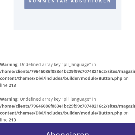
KOMMENTAR ABSCHICKEN
Warning
: Undefined array key "pll_language" in
/home/clients/79646086f083e1bc29f99c70748216c2/sites/magazi
content/themes/Divi/includes/builder/module/Button.php
on
line
213
Warning
: Undefined array key "pll_language" in
/home/clients/79646086f083e1bc29f99c70748216c2/sites/magazi
content/themes/Divi/includes/builder/module/Button.php
on
line
213
Abonnieren